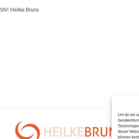
RStV: Heilke Bruns
Um dir ein o
Geräteinfor
Technologien
dieser Websi
können best